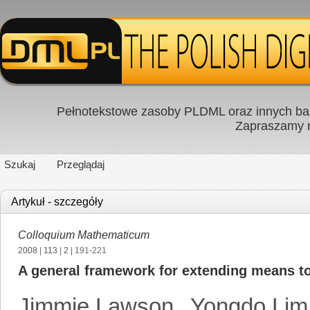
Pełnotekstowe zasoby PLDML oraz innych baz
Zapraszamy
Szukaj
Przeglądaj
Artykuł - szczegóły
Colloquium Mathematicum
2008
|
113
|
2
| 191-221
A general framework for extending means to
Jimmie Lawson
,
Yongdo Lim