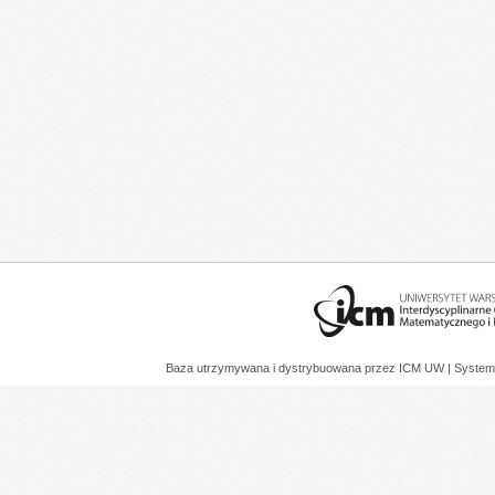
Baza utrzymywana i dystrybuowana przez
ICM UW
| System