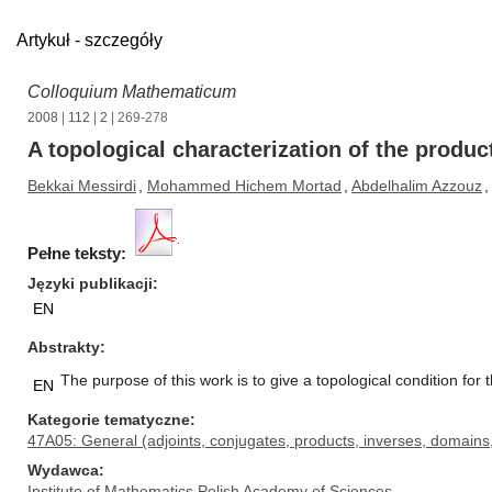
Artykuł - szczegóły
Colloquium Mathematicum
2008
|
112
|
2
| 269-278
A topological characterization of the produc
Bekkai Messirdi
,
Mohammed Hichem Mortad
,
Abdelhalim Azzouz
,
Pełne teksty:
Języki publikacji
EN
Abstrakty
The purpose of this work is to give a topological condition for 
EN
Kategorie tematyczne
47A05: General (adjoints, conjugates, products, inverses, domains,
Wydawca
Institute of Mathematics Polish Academy of Sciences