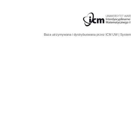
Baza utrzymywana i dystrybuowana przez
ICM UW
| System