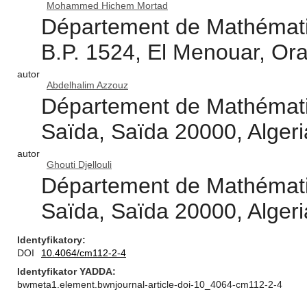
Mohammed Hichem Mortad
Département de Mathématiq
B.P. 1524, El Menouar, Ora
autor
Abdelhalim Azzouz
Département de Mathématiq
Saïda, Saïda 20000, Algeri
autor
Ghouti Djellouli
Département de Mathématiq
Saïda, Saïda 20000, Algeri
Identyfikatory
DOI
10.4064/cm112-2-4
Identyfikator YADDA
bwmeta1.element.bwnjournal-article-doi-10_4064-cm112-2-4