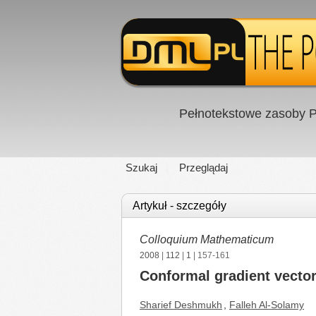
Pełnotekstowe zasoby P
Szukaj
Przeglądaj
Artykuł - szczegóły
Colloquium Mathematicum
2008
|
112
|
1
| 157-161
Conformal gradient vecto
Sharief Deshmukh
,
Falleh Al-Solamy