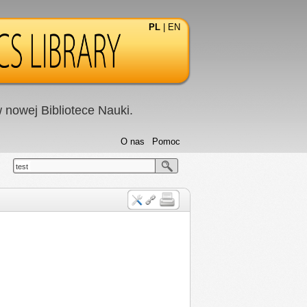
PL
|
EN
nowej Bibliotece Nauki.
O nas
Pomoc
test