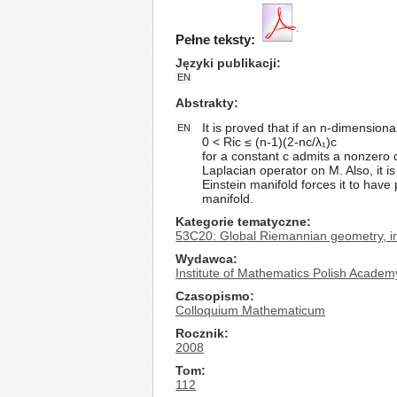
Pełne teksty:
Języki publikacji
EN
Abstrakty
It is proved that if an n-dimensio
EN
0 < Ric ≤ (n-1)(2-nc/λ₁)c
for a constant c admits a nonzero co
Laplacian operator on M. Also, it 
Einstein manifold forces it to have 
manifold.
Kategorie tematyczne
53C20: Global Riemannian geometry, in
Wydawca
Institute of Mathematics Polish Academ
Czasopismo
Colloquium Mathematicum
Rocznik
2008
Tom
112