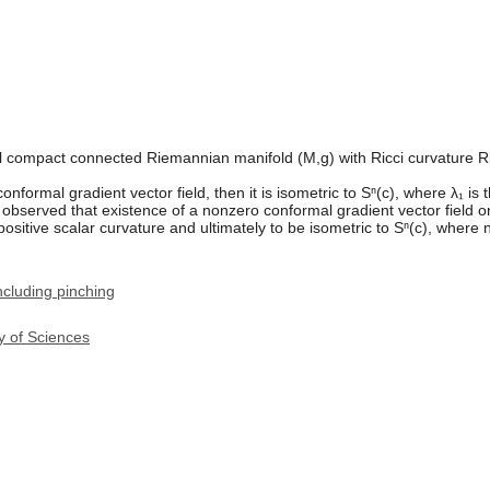
nal compact connected Riemannian manifold (M,g) with Ricci curvature Ri
nformal gradient vector field, then it is isometric to Sⁿ(c), where λ₁ is 
is observed that existence of a nonzero conformal gradient vector fiel
positive scalar curvature and ultimately to be isometric to Sⁿ(c), where n
cluding pinching
y of Sciences