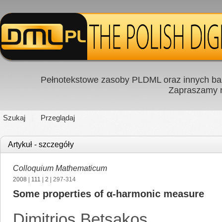
Pełnotekstowe zasoby PLDML oraz innych baz
Zapraszamy
Szukaj
Przeglądaj
Artykuł - szczegóły
Colloquium Mathematicum
2008
|
111
|
2
| 297-314
Some properties of α-harmonic measure
Dimitrios Betsakos