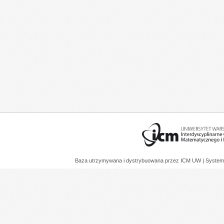
Baza utrzymywana i dystrybuowana przez
ICM UW
| System