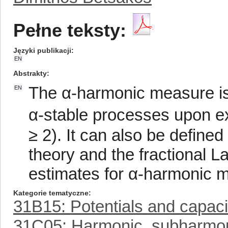
Pełne teksty:
Języki publikacji
EN
Abstrakty
The α-harmonic measure is t
EN
α-stable processes upon exi
≥ 2). It can also be defined
theory and the fractional 
estimates for α-harmonic 
Kategorie tematyczne
31B15: Potentials and capacit
31C05: Harmonic, subharmon