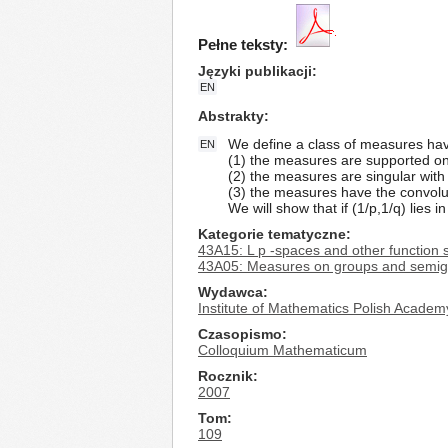
Pełne teksty:
Języki publikacji
EN
Abstrakty
We define a class of measures havi
EN
(1) the measures are supported on s
(2) the measures are singular wit
(3) the measures have the convolut
We will show that if (1/p,1/q) lies 
Kategorie tematyczne
43A15: L p -spaces and other function 
43A05: Measures on groups and semigr
Wydawca
Institute of Mathematics Polish Academ
Czasopismo
Colloquium Mathematicum
Rocznik
2007
Tom
109