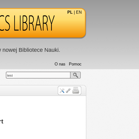
PL
|
EN
nowej Bibliotece Nauki.
O nas
Pomoc
test
rt