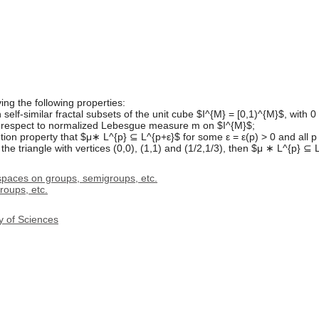
ng the following properties:
elf-similar fractal subsets of the unit cube $I^{M} = [0,1)^{M}$, with 0
h respect to normalized Lebesgue measure m on $I^{M}$;
ion property that $μ∗ L^{p} ⊆ L^{p+ε}$ for some ε = ε(p) > 0 and all p
in the triangle with vertices (0,0), (1,1) and (1/2,1/3), then $μ ∗ L^{p} 
spaces on groups, semigroups, etc.
oups, etc.
y of Sciences