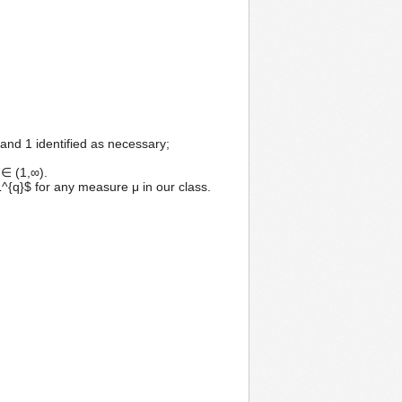
 and 1 identified as necessary;
 ∈ (1,∞).
⊆ L^{q}$ for any measure μ in our class.