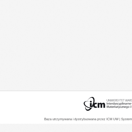
Baza utrzymywana i dystrybuowana przez
ICM UW
| System