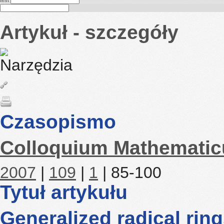
test
Artykuł - szczegóły
Czasopismo
Colloquium Mathemati
2007
|
109
|
1
| 85-100
Tytuł artykułu
Generalized radical rin