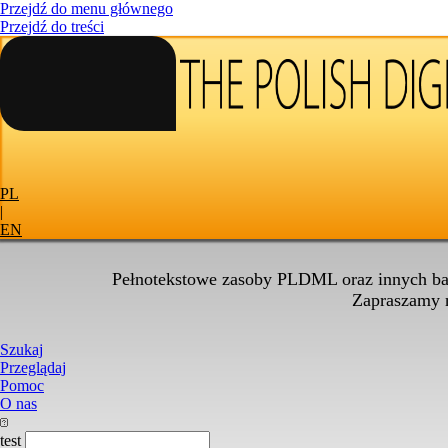
Przejdź do menu głównego
Przejdź do treści
PL
|
EN
Pełnotekstowe zasoby PLDML oraz innych baz
Zapraszamy
Szukaj
Przeglądaj
Pomoc
O nas
test