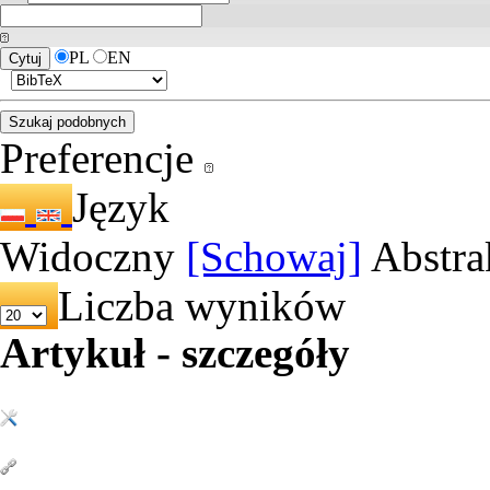
PL
EN
Preferencje
Język
Widoczny
[Schowaj]
Abstra
Liczba wyników
Artykuł - szczegóły