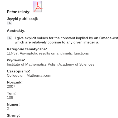
Pełne teksty:
Języki publikacji
EN
Abstrakty
I give explicit values for the constant implied by an Omega-e
EN
which are relatively coprime to any given integer a.
Kategorie tematyczne
11N37: Asymptotic results on arithmetic functions
Wydawca
Institute of Mathematics Polish Academy of Sciences
Czasopismo
Colloquium Mathematicum
Rocznik
2007
Tom
108
Numer
2
Strony