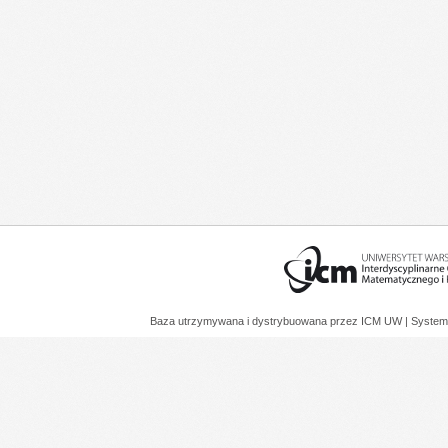
Baza utrzymywana i dystrybuowana przez
ICM UW
| System