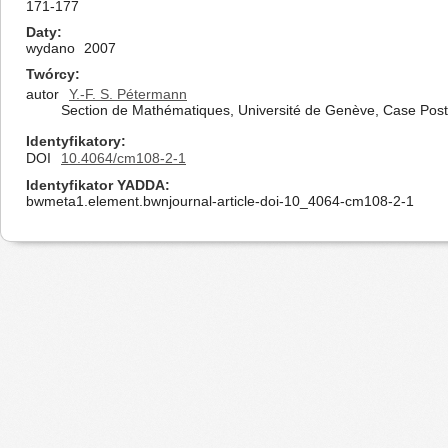
171-177
Daty
wydano
2007
Twórcy
autor
Y.-F. S. Pétermann
Section de Mathématiques, Université de Genève, Case Post
Identyfikatory
DOI
10.4064/cm108-2-1
Identyfikator YADDA
bwmeta1.element.bwnjournal-article-doi-10_4064-cm108-2-1