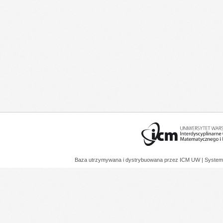
Baza utrzymywana i dystrybuowana przez
ICM UW
| System