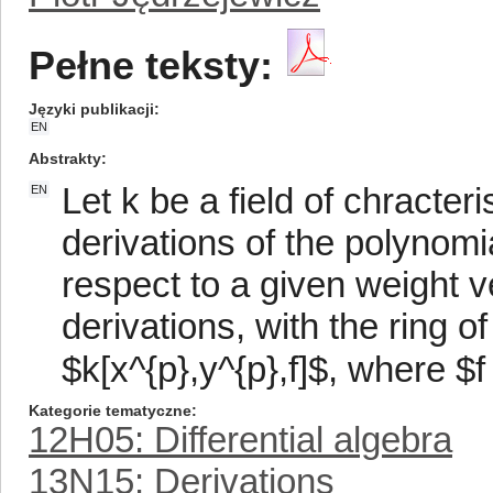
Pełne teksty:
Języki publikacji
EN
Abstrakty
Let k be a field of chracteri
EN
derivations of the polynom
respect to a given weight ve
derivations, with the ring o
$k[x^{p},y^{p},f]$, where $f
Kategorie tematyczne
12H05: Differential algebra
13N15: Derivations