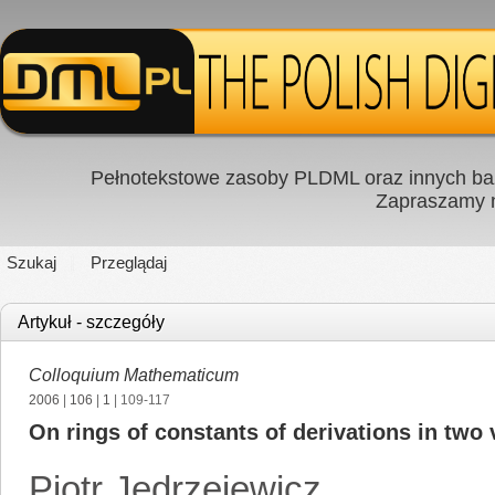
Pełnotekstowe zasoby PLDML oraz innych baz
Zapraszamy
Szukaj
Przeglądaj
Artykuł - szczegóły
Colloquium Mathematicum
2006
|
106
|
1
| 109-117
On rings of constants of derivations in two v
Piotr Jędrzejewicz