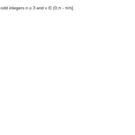
l odd integers n ≥ 3 and x ∈ (0,π - π/n].