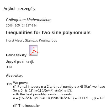
Artykuł - szczegóły
Colloquium Mathematicum
2006
|
105
|
1
| 127-134
Inequalities for two sine polynomials
Horst Alzer
,
Stamatis Koumandos
Pełne teksty:
Języki publikacji
EN
Abstrakty
We prove:
EN
(I) For all integers n ≥ 2 and real numbers x ∈ (0,π) we have
$α ≤ ∑_{j=1}^{n-1} 1/(n²-j²) sin(jx) ≤ β$,
with the best possible constant bounds
α = (15-√2073)/10240 √(1998-10√2073) = -0.1171..., β = 1/3.
(II) The inequality