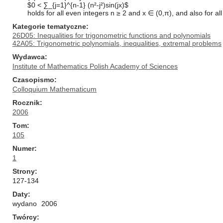
$0 < ∑_{j=1}^{n-1} (n²-j²)sin(jx)$
holds for all even integers n ≥ 2 and x ∈ (0,π), and also for al
Kategorie tematyczne
26D05: Inequalities for trigonometric functions and polynomials
42A05: Trigonometric polynomials, inequalities, extremal problems
Wydawca
Institute of Mathematics Polish Academy of Sciences
Czasopismo
Colloquium Mathematicum
Rocznik
2006
Tom
105
Numer
1
Strony
127-134
Daty
wydano
2006
Twórcy