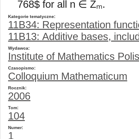
768$ for all n̅ ∈ Zₘ.
Kategorie tematyczne
11B34: Representation funct
11B13: Additive bases, inclu
Wydawca
Institute of Mathematics Pol
Czasopismo
Colloquium Mathematicum
Rocznik
2006
Tom
104
Numer
1