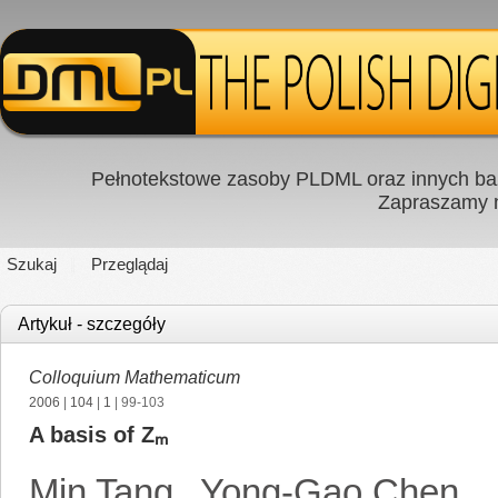
Pełnotekstowe zasoby PLDML oraz innych baz
Zapraszamy
Szukaj
Przeglądaj
Artykuł - szczegóły
Colloquium Mathematicum
2006
|
104
|
1
| 99-103
A basis of Zₘ
Min Tang
,
Yong-Gao Chen