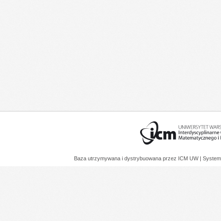
Baza utrzymywana i dystrybuowana przez
ICM UW
| System