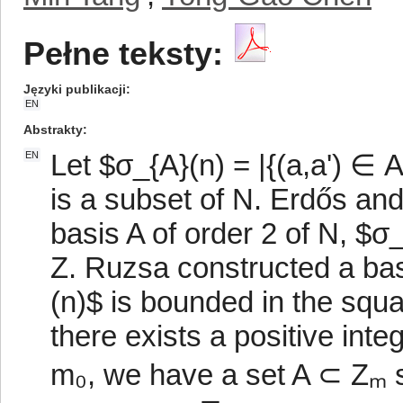
Pełne teksty:
Języki publikacji
EN
Abstrakty
Let $σ_{A}(n) = |{(a,a') ∈ 
EN
is a subset of N. Erdős and
basis A of order 2 of N, $σ
Z. Ruzsa constructed a bas
(n)$ is bounded in the squ
there exists a positive inte
m₀, we have a set A ⊂ Zₘ s