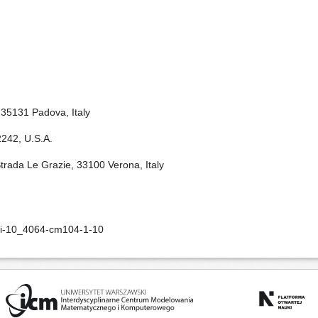
, 35131 Padova, Italy
52242, U.S.A.
Strada Le Grazie, 33100 Verona, Italy
doi-10_4064-cm104-1-10