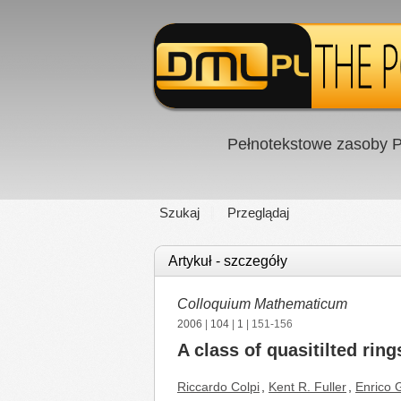
Pełnotekstowe zasoby P
Szukaj
Przeglądaj
Artykuł - szczegóły
Colloquium Mathematicum
2006
|
104
|
1
| 151-156
A class of quasitilted rings
Riccardo Colpi
,
Kent R. Fuller
,
Enrico 