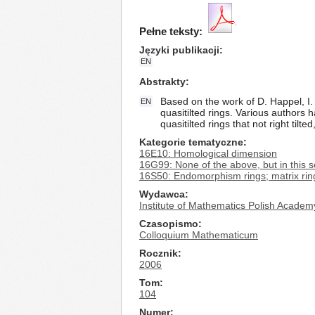
Pełne teksty:
Języki publikacji
EN
Abstrakty
Based on the work of D. Happel, I. 
EN
quasitilted rings. Various authors 
quasitilted rings that not right tilt
Kategorie tematyczne
16E10: Homological dimension
16G99: None of the above, but in this s
16S50: Endomorphism rings; matrix rin
Wydawca
Institute of Mathematics Polish Academ
Czasopismo
Colloquium Mathematicum
Rocznik
2006
Tom
104
Numer