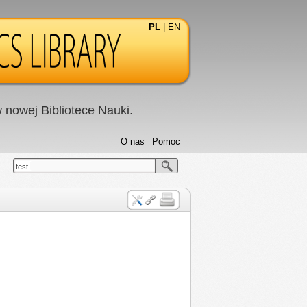
PL
|
EN
nowej Bibliotece Nauki.
O nas
Pomoc
test