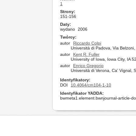
1
Strony
151-156
Daty
wydano
2006
Twórcy
autor
Riccardo Colpi
Università di Padova, Via Belzoni
autor
Kent R. Fuller
University of Iowa, Iowa City, IA 
autor
Enrico Gregorio
Università di Verona, Ca' Vignal, 
Identyfikatory
DOI
10.4064/cm104-1-10
Identyfikator YADDA
bwmeta1.element.bwnjournal-article-