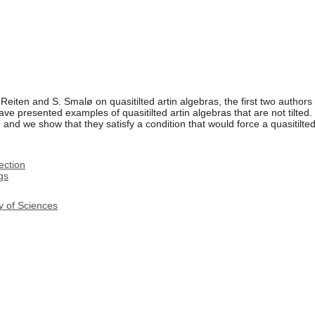
Reiten and S. Smalø on quasitilted artin algebras, the first two authors 
have presented examples of quasitilted artin algebras that are not tilted.
ed, and we show that they satisfy a condition that would force a quasitilted
ection
gs
y of Sciences