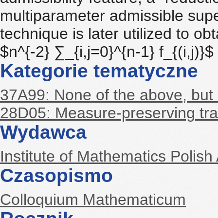
multiparameter admissible supe
technique is later utilized to o
$n^{-2} ∑_{i,j=0}^{n-1} f_{(i,j)}
Kategorie tematyczne
37A99: None of the above, but i
28D05: Measure-preserving tra
Wydawca
Institute of Mathematics Polis
Czasopismo
Colloquium Mathematicum