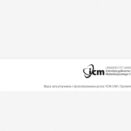
Baza utrzymywana i dystrybuowana przez
ICM UW
| System