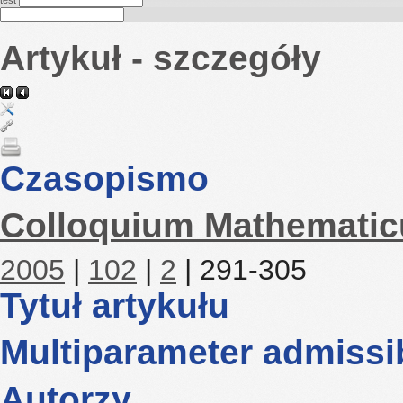
test
Artykuł - szczegóły
Czasopismo
Colloquium Mathemati
2005
|
102
|
2
| 291-305
Tytuł artykułu
Multiparameter admissi
Autorzy