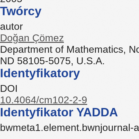
Twórcy
autor
Doğan Çömez
Department of Mathematics, Nor
ND 58105-5075, U.S.A.
Identyfikatory
DOI
10.4064/cm102-2-9
Identyfikator YADDA
bwmeta1.element.bwnjournal-a