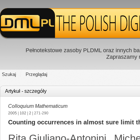
Pełnotekstowe zasoby PLDML oraz innych baz
Zapraszamy
Szukaj
Przeglądaj
Artykuł - szczegóły
Colloquium Mathematicum
2005
|
102
|
2
| 271-290
Counting occurrences in almost sure limit 
Rita Giuliano-Antonini
,
Miche