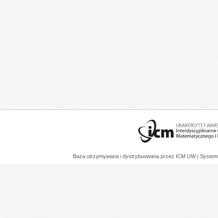
Baza utrzymywana i dystrybuowana przez
ICM UW
| System