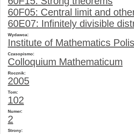
60F15: Strong theorems
60F05: Central limit and oth
60E07: Infinitely divisible dist
Wydawca
Institute of Mathematics Pol
Czasopismo
Colloquium Mathematicum
Rocznik
2005
Tom
102
Numer
2
Strony