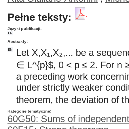
Pełne teksty:
Języki publikacji
EN
Abstrakty
Let X,X₁,X₂,... be a sequen
EN
∈ L^{p}$, 0 < p ≤ 2. For n 
a preceding work concerni
under strictly weaker condit
theorem, the deviation of t
Kategorie tematyczne
60G50: Sums of independent