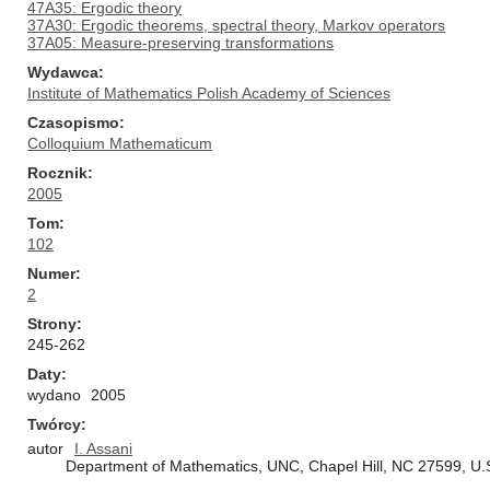
47A35: Ergodic theory
37A30: Ergodic theorems, spectral theory, Markov operators
37A05: Measure-preserving transformations
Wydawca
Institute of Mathematics Polish Academy of Sciences
Czasopismo
Colloquium Mathematicum
Rocznik
2005
Tom
102
Numer
2
Strony
245-262
Daty
wydano
2005
Twórcy
autor
I. Assani
Department of Mathematics, UNC, Chapel Hill, NC 27599, U.