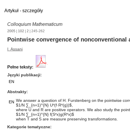
Artykuł - szczegóły
Colloquium Mathematicum
2005
|
102
|
2
| 245-262
Pointwise convergence of nonconventional 
I. Assani
Pełne teksty:
Języki publikacji
EN
Abstrakty
We answer a question of H. Furstenberg on the pointwise co
EN
$1/N ∑_{n=1}^{N} Uⁿ(f·Rⁿ(g))$,
where U and R are positive operators. We also study the poi
$1/N ∑_{n=1}^{N} f(Sⁿx)g(Rⁿx)$
when T and S are measure preserving transformations.
Kategorie tematyczne