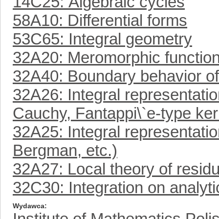
14C25: Algebraic cycles
58A10: Differential forms
53C65: Integral geometry
32A20: Meromorphic functio
32A40: Boundary behavior of
32A26: Integral representatio
Cauchy, Fantappi\`e-type ker
32A25: Integral representati
Bergman, etc.)
32A27: Local theory of resid
32C30: Integration on analyt
Wydawca
Institute of Mathematics Pol