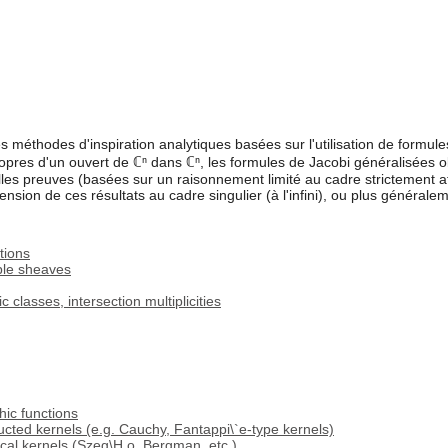
s méthodes d'inspiration analytiques basées sur l'utilisation de formul
pres d'un ouvert de ℂⁿ dans ℂⁿ, les formules de Jacobi généralisées o
telles preuves (basées sur un raisonnement limité au cadre strictement a
tension de ces résultats au cadre singulier (à l'infini), ou plus général
tions
ible sheaves
c classes, intersection multiplicities
ic functions
ucted kernels (e.g. Cauchy, Fantappi\`e-type kernels)
cal kernels (Szeg\H o, Bergman, etc.)