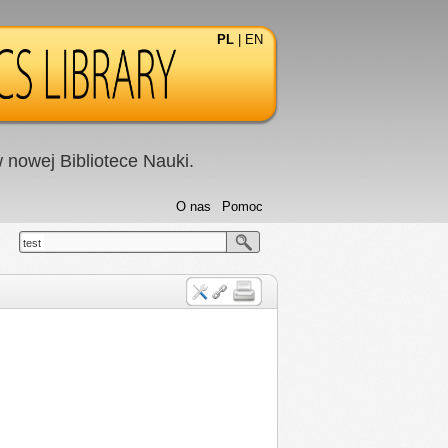
PL
|
EN
nowej Bibliotece Nauki.
O nas
Pomoc
test