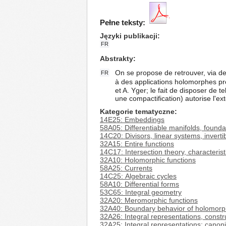
Pełne teksty:
Języki publikacji
FR
Abstrakty
On se propose de retrouver, via de
FR
à des applications holomorphes pro
et A. Yger; le fait de disposer de 
une compactification) autorise l'ex
Kategorie tematyczne
14E25: Embeddings
58A05: Differentiable manifolds, founda
14C20: Divisors, linear systems, invert
32A15: Entire functions
14C17: Intersection theory, characteristi
32A10: Holomorphic functions
58A25: Currents
14C25: Algebraic cycles
58A10: Differential forms
53C65: Integral geometry
32A20: Meromorphic functions
32A40: Boundary behavior of holomorph
32A26: Integral representations, constr
32A25: Integral representations; canoni