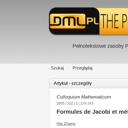
Pełnotekstowe zasoby P
Szukaj
Przeglądaj
Artykuł - szczegóły
Colloquium Mathematicum
2005
|
102
|
2
| 229-243
Formules de Jacobi et mé
Hai Zhang