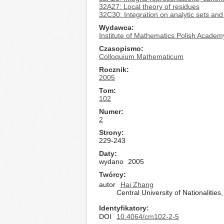
32A27: Local theory of residues
32C30: Integration on analytic sets and
Wydawca
Institute of Mathematics Polish Academ
Czasopismo
Colloquium Mathematicum
Rocznik
2005
Tom
102
Numer
2
Strony
229-243
Daty
wydano
2005
Twórcy
autor
Hai Zhang
Central University of Nationaliti
Identyfikatory
DOI
10.4064/cm102-2-5