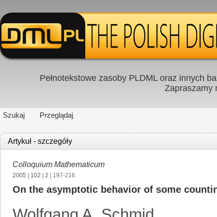
Pełnotekstowe zasoby PLDML oraz innych baz
Zapraszamy
Szukaj
Przeglądaj
Artykuł - szczegóły
Colloquium Mathematicum
2005
|
102
|
2
| 197-216
On the asymptotic behavior of some counting
Wolfgang A. Schmid