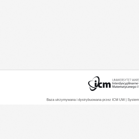
Baza utrzymywana i dystrybuowana przez
ICM UW
| System