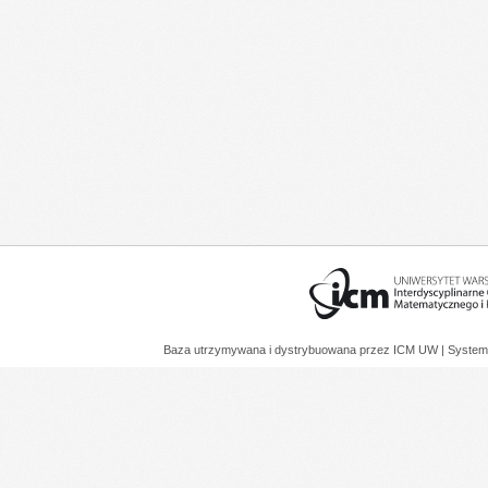
Baza utrzymywana i dystrybuowana przez
ICM UW
| System