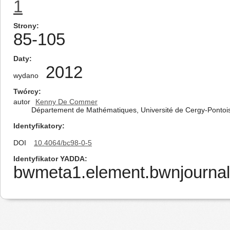
1
Strony
85-105
Daty
2012
wydano
Twórcy
autor
Kenny De Commer
Département de Mathématiques, Université de Cergy-Ponto
Identyfikatory
DOI
10.4064/bc98-0-5
Identyfikator YADDA
bwmeta1.element.bwnjournal-