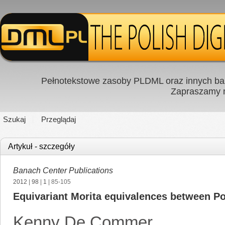
Pełnotekstowe zasoby PLDML oraz innych baz
Zapraszamy
Szukaj
Przeglądaj
Artykuł - szczegóły
Banach Center Publications
2012
|
98
|
1
| 85-105
Equivariant Morita equivalences between P
Kenny De Commer