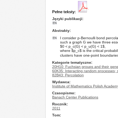
Pełne teksty:
Języki publikacji
EN
Abstrakty
I consider p-Bernoulli bond percola
EN
such a graph G we have three essen
$0 < p_c(G) < p_u(G) < 1$,
where $p_c$ is the critical probabili
clusters have one-point boundaries i
Kategorie tematyczne
20H10: Fuchsian groups and their gene
60K35: Interacting random processes; s
82B43: Percolation
Wydawca
Institute of Mathematics Polish Academ
Czasopismo
Banach Center Publications
Rocznik
2011
Tom