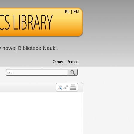
PL
|
EN
nowej Bibliotece Nauki.
O nas
Pomoc
test