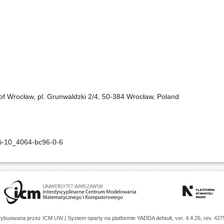
y of Wrocław, pl. Grunwaldzki 2/4, 50-384 Wrocław, Poland
oi-10_4064-bc96-0-6
trybuowana przez
ICM UW
| System oparty na platformie
YADDA
default, ver. 4.4.26, rev. 42