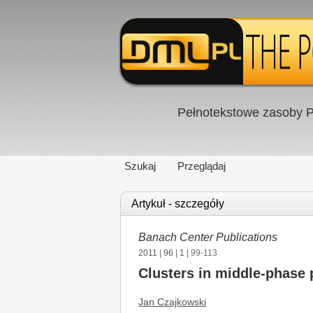
Pełnotekstowe zasoby P
Szukaj
Przeglądaj
Artykuł - szczegóły
Banach Center Publications
2011
|
96
|
1
| 99-113
Clusters in middle-phase 
Jan Czajkowski