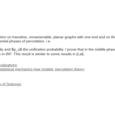
tion on transitive, nonamenable, planar graphs with one end and on thei
tial phases of percolation, i.e.
ty and $p_u$-the unification probability. I prove that in the middle phase 
n ∂ℍ². This result is similar to some results in [Lal].
ralizations
tatistical mechanics type models; percolation theory
y of Sciences