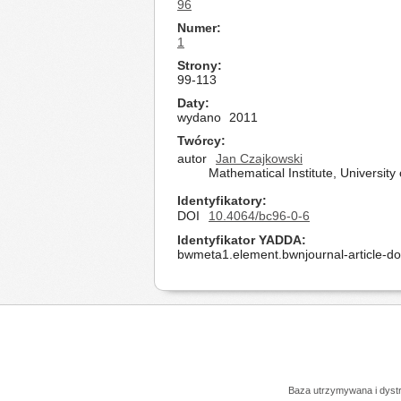
96
Numer
1
Strony
99-113
Daty
wydano
2011
Twórcy
autor
Jan Czajkowski
Mathematical Institute, Universit
Identyfikatory
DOI
10.4064/bc96-0-6
Identyfikator YADDA
bwmeta1.element.bwnjournal-article-d
Baza utrzymywana i dys