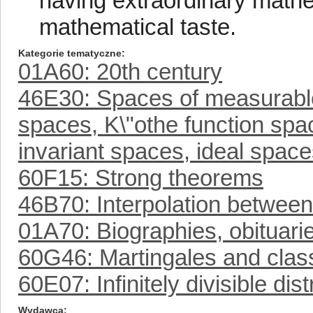
having extraordinary mathem
mathematical taste.
Kategorie tematyczne
01A60: 20th century
46E30: Spaces of measurable 
spaces, K\"othe function sp
invariant spaces, ideal spaces
60F15: Strong theorems
46B70: Interpolation betwee
01A70: Biographies, obituarie
60G46: Martingales and class
60E07: Infinitely divisible dist
Wydawca