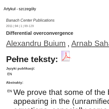
Artykuł - szczegóły
Banach Center Publications
2011
|
94
|
1
| 99-129
Differential overconvergence
Alexandru Buium
,
Arnab Sah
Pełne teksty:
Języki publikacji
EN
Abstrakty
We prove that some of the ba
EN
appearing in the (unramified