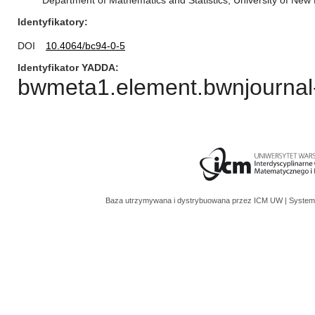
Department of Mathematics and Statistics, University of N
Identyfikatory
DOI
10.4064/bc94-0-5
Identyfikator YADDA
bwmeta1.element.bwnjournal-
Baza utrzymywana i dystrybuowana przez
ICM UW
| System