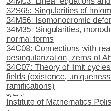
34M03: Linear equations an
32S65: Singularities of holomo
34M56: Isomonodromic defo
34M35: Singularities, monodro
normal forms
34C08: Connections with real
desingularization, zeros of Ab
34C07: Theory of limit cycles
fields (existence, uniqueness
ramifications)
Wydawca
Institute of Mathematics Pol