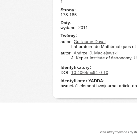
1
Strony
173-185
Daty
wydano
2011
Twórcy
autor
Guillaume Duval
Laboratoire de Mathématiques et 
autor
Andrzej J. Maciejewski
J. Kepler Institute of Astronomy, 
Identyfikatory
DOI
10.4064/bc94-0-10
Identyfikator YADDA
bwmeta1.element.bwnjournal-article-d
Baza utrzymywana i dys