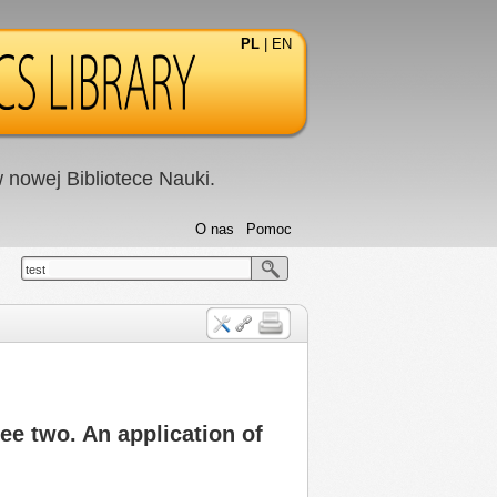
PL
|
EN
nowej Bibliotece Nauki.
O nas
Pomoc
test
ee two. An application of