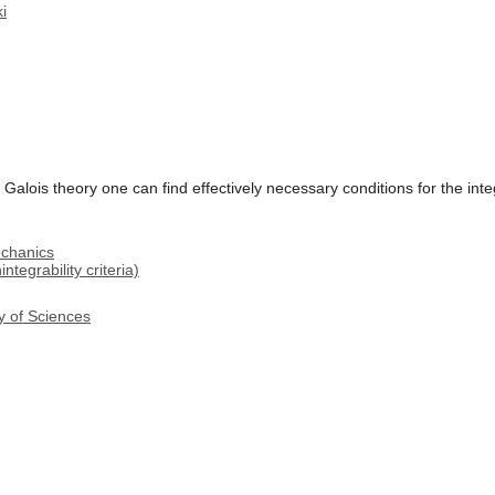
i
Galois theory one can find effectively necessary conditions for the inte
echanics
ntegrability criteria)
y of Sciences