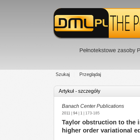
Pełnotekstowe zasoby P
Szukaj
Przeglądaj
Artykuł - szczegóły
Banach Center Publications
2011
|
94
|
1
| 173-185
Taylor obstruction to the 
higher order variational e