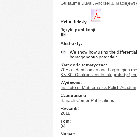
Guillaume Duval
,
Andrzej J. Maciejewsk
Pełne teksty:
Języki publikacji
EN
Abstrakty
We show how using the differential 
EN
homogeneous potentials.
Kategorie tematyczne
70Hxx: Hamiltonian and Lagrangian m
37J30: Obstructions to integrability (noni
Wydawca
Institute of Mathematics Polish Academ
Czasopismo
Banach Center Publications
Rocznik
2011
Tom
94
Numer