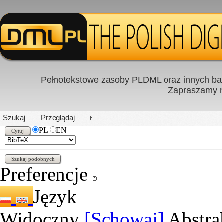
Pełnotekstowe zasoby PLDML oraz innych baz
Zapraszamy
PL
|
EN
Szukaj
Przeglądaj
PL
EN
Preferencje
Język
Widoczny
[Schowaj]
Abstra