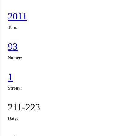
2011
Tom
93
Numer
1
Strony
211-223
Daty