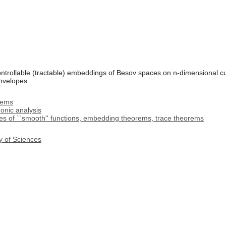
ntrollable (tractable) embeddings of Besov spaces on n-dimensional 
envelopes.
tems
onic analysis
s of ``smooth'' functions, embedding theorems, trace theorems
y of Sciences