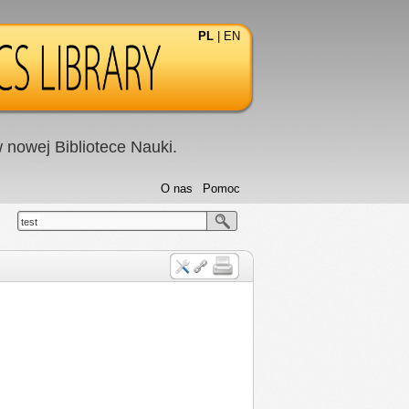
PL
|
EN
nowej Bibliotece Nauki.
O nas
Pomoc
test