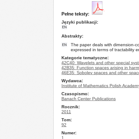
Pełne teksty:
Języki publikacji
EN
Abstrakty
The paper deals with dimension-co
EN
expressed in terms of tractability 
Kategorie tematyczne
42C40: Wavelets and other special sys
42B35: Function spaces arising in harm
46E35: Sobolev spaces and other space
Wydawca
Institute of Mathematics Polish Academ
Czasopismo
Banach Center Publications
Rocznik
2011
Tom
92
Numer
1