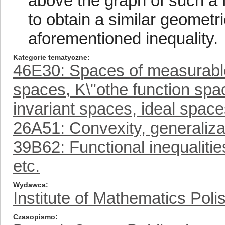
above the graph of such a f
to obtain a similar geometri
aforementioned inequality.
Kategorie tematyczne
46E30: Spaces of measurable 
spaces, K\"othe function sp
invariant spaces, ideal spaces
26A51: Convexity, generaliza
39B62: Functional inequalities
etc.
Wydawca
Institute of Mathematics Pol
Czasopismo