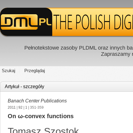
Pełnotekstowe zasoby PLDML oraz innych baz
Zapraszamy
Szukaj
Przeglądaj
Artykuł - szczegóły
Banach Center Publications
2011
|
92
|
1
| 351-359
On ω-convex functions
Tomasz Szostok