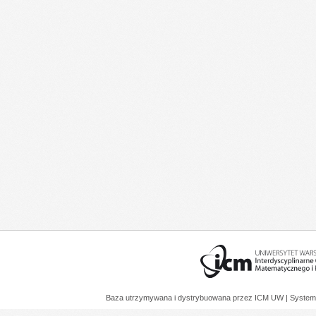
Baza utrzymywana i dystrybuowana przez
ICM UW
| System