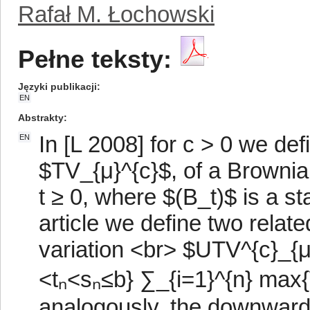
Rafał M. Łochowski
Pełne teksty:
Języki publikacji
EN
Abstrakty
In [L 2008] for c > 0 we def
EN
$TV_{μ}^{c}$, of a Brownian
t ≥ 0, where $(B_t)$ is a s
article we define two relat
variation <br> $UTV^{c}_{μ}
<tₙ<sₙ≤b} ∑_{i=1}^{n} max{W
analogously, the downward 