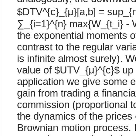
$DTV^{c}_{μ}[a,b] = sup_{n
∑_{i=1}^{n} max{W_{t_i} - W
the exponential moments of 
contrast to the regular vari
is infinite almost surely).
value of $UTV_{μ}^{c}$ up 
application we give some e
gain from trading a financia
commission (proportional to
the dynamics of the prices 
Brownian motion process. I