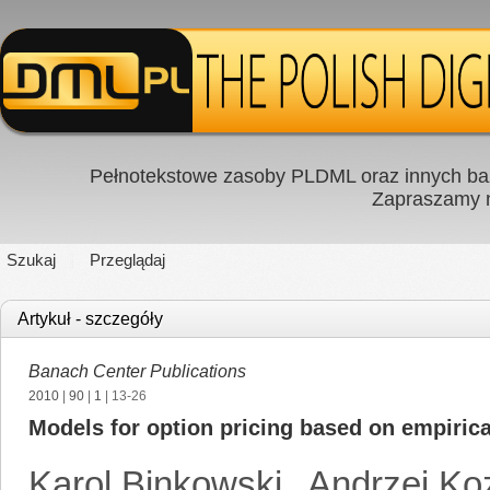
Pełnotekstowe zasoby PLDML oraz innych baz
Zapraszamy
Szukaj
Przeglądaj
Artykuł - szczegóły
Banach Center Publications
2010
|
90
|
1
| 13-26
Models for option pricing based on empirical
Karol Binkowski
,
Andrzej Ko