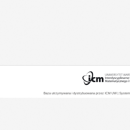
Baza utrzymywana i dystrybuowana przez
ICM UW
| System