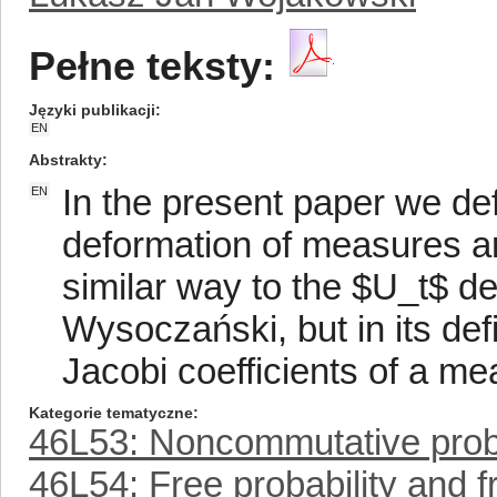
Pełne teksty:
Języki publikacji
EN
Abstrakty
In the present paper we def
EN
deformation of measures an
similar way to the $U_t$ d
Wysoczański, but in its def
Jacobi coefficients of a me
Kategorie tematyczne
46L53: Noncommutative probab
46L54: Free probability and f