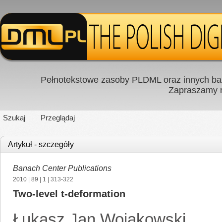
Pełnotekstowe zasoby PLDML oraz innych baz
Zapraszamy
Szukaj
Przeglądaj
Artykuł - szczegóły
Banach Center Publications
2010
|
89
|
1
| 313-322
Two-level t-deformation
Łukasz Jan Wojakowski