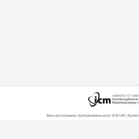
Baza utrzymywana i dystrybuowana przez
ICM UW
| System