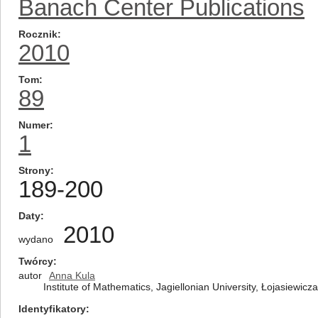
Banach Center Publications
Rocznik
2010
Tom
89
Numer
1
Strony
189-200
Daty
2010
wydano
Twórcy
autor
Anna Kula
Institute of Mathematics, Jagiellonian University, Łojasiewic
Identyfikatory