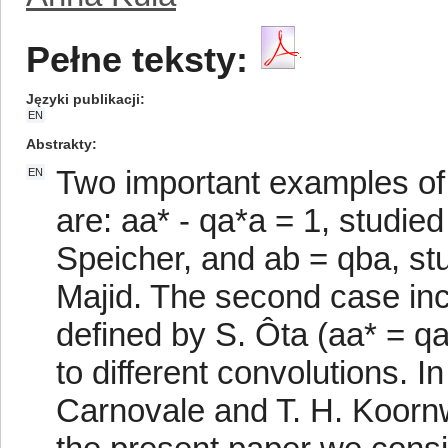
Pełne teksty:
Języki publikacji
EN
Abstrakty
Two important examples of
EN
are: aa* - qa*a = 1, studie
Speicher, and ab = qba, st
Majid. The second case inc
defined by S. Ôta (aa* = q
to different convolutions. I
Carnovale and T. H. Koornwi