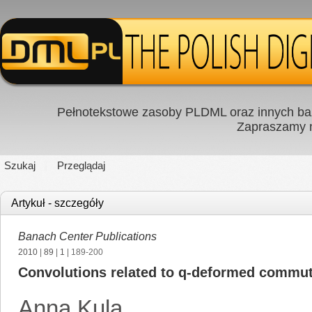
Pełnotekstowe zasoby PLDML oraz innych baz
Zapraszamy
Szukaj
Przeglądaj
Artykuł - szczegóły
Banach Center Publications
2010
|
89
|
1
| 189-200
Convolutions related to q-deformed commut
Anna Kula