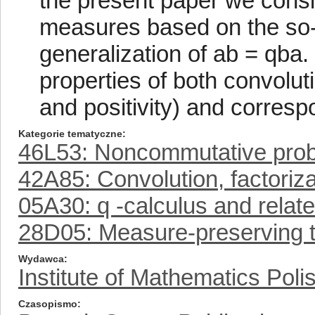
the present paper we consi
measures based on the so-c
generalization of ab = qba
properties of both convolut
and positivity) and corresp
Kategorie tematyczne
46L53: Noncommutative probab
42A85: Convolution, factoriza
05A30: q -calculus and relate
28D05: Measure-preserving t
Wydawca
Institute of Mathematics Pol
Czasopismo