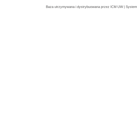
Baza utrzymywana i dystrybuowana przez
ICM UW
| System