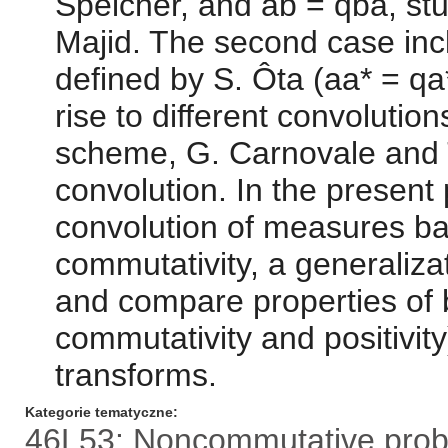
Speicher, and ab = qba, st
Majid. The second case incl
defined by S. Ôta (aa* = q
rise to different convolution
scheme, G. Carnovale and T
convolution. In the present
convolution of measures bas
commutativity, a generaliza
and compare properties of b
commutativity and positivit
transforms.
Kategorie tematyczne
46L53: Noncommutative probab