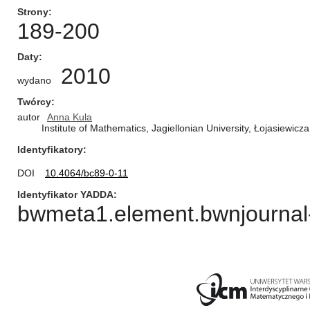
Strony
189-200
Daty
2010
wydano
Twórcy
autor
Anna Kula
Institute of Mathematics, Jagiellonian University, Łojasiewic
Identyfikatory
DOI
10.4064/bc89-0-11
Identyfikator YADDA
bwmeta1.element.bwnjournal-