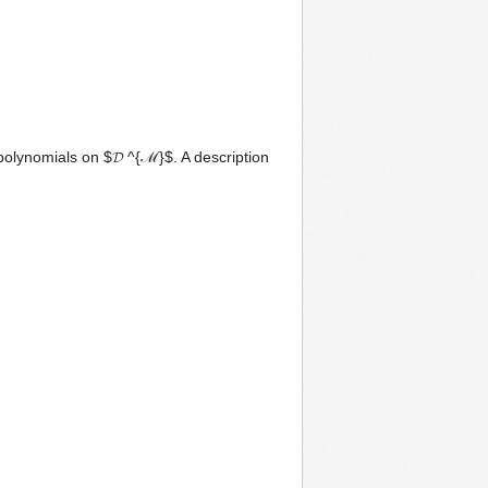
polynomials on $𝓓 ^{ℳ}$. A description