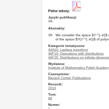
Pełne teksty:
Języki publikacji
EN
Abstrakty
We consider the space $𝓓 ^{ℳ}$ of
EN
of the space $𝓟(𝓓 ^{ℳ})$ of polyno
Kategorie tematyczne
44A10: Laplace transform
46F10: Operations with distributions
46F25: Distributions on infinite-dimens
Wydawca
Institute of Mathematics Polish Academ
Czasopismo
Banach Center Publications
Rocznik
2010
Tom
88
Numer
1