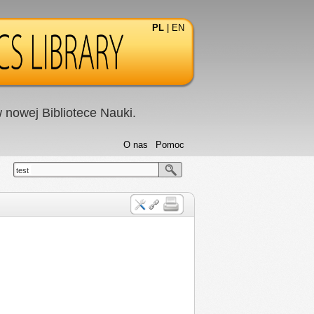
PL
|
EN
nowej Bibliotece Nauki.
O nas
Pomoc
test