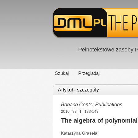
Pełnotekstowe zasoby P
Szukaj
Przeglądaj
Artykuł - szczegóły
Banach Center Publications
2010
|
88
|
1
| 133-143
The algebra of polynomials
Katarzyna Grasela