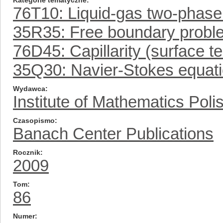
Kategorie tematyczne
76T10: Liquid-gas two-phase 
35R35: Free boundary probl
76D45: Capillarity (surface t
35Q30: Navier-Stokes equat
Wydawca
Institute of Mathematics Pol
Czasopismo
Banach Center Publications
Rocznik
2009
Tom
86
Numer