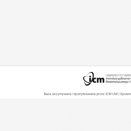
Baza utrzymywana i dystrybuowana przez
ICM UW
| System