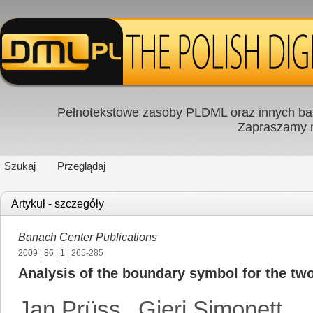
Pełnotekstowe zasoby PLDML oraz innych baz
Zapraszamy
Szukaj
Przeglądaj
Artykuł - szczegóły
Banach Center Publications
2009
|
86
|
1
| 265-285
Analysis of the boundary symbol for the tw
Jan Prüss
,
Gieri Simonett