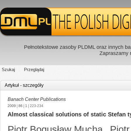
Pełnotekstowe zasoby PLDML oraz innych baz
Zapraszamy
Szukaj
Przeglądaj
Artykuł - szczegóły
Banach Center Publications
2009
|
86
|
1
| 223-234
Almost classical solutions of static Stefan 
Piotr Bogusław Mucha
,
Piot