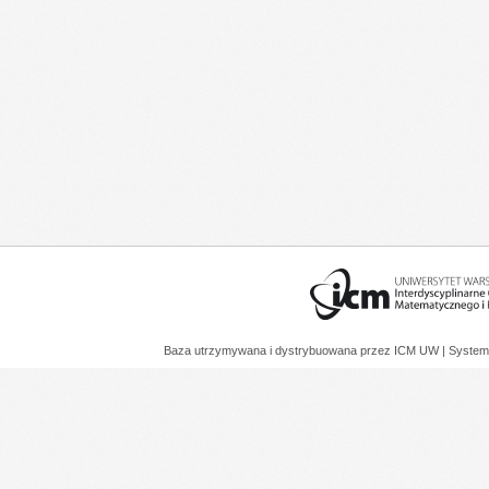
Baza utrzymywana i dystrybuowana przez
ICM UW
| System