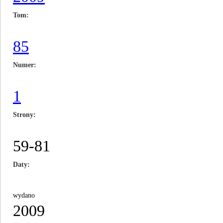
Tom
85
Numer
1
Strony
59-81
Daty
wydano
2009