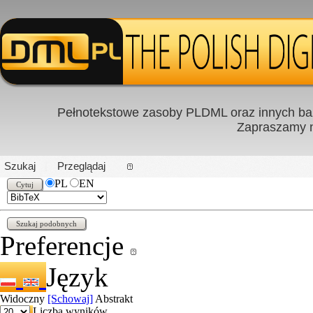
Pełnotekstowe zasoby PLDML oraz innych baz
Zapraszamy
PL
|
EN
Szukaj
Przeglądaj
PL
EN
Preferencje
Język
Widoczny
[Schowaj]
Abstrakt
Liczba wyników