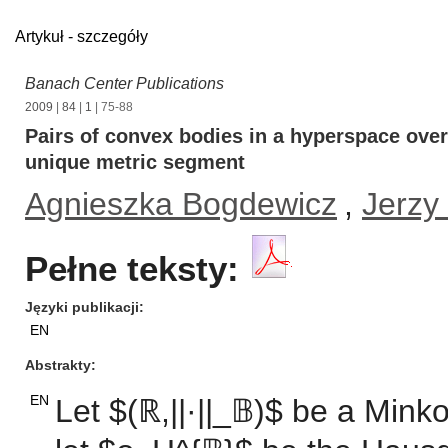
Artykuł - szczegóły
Banach Center Publications
2009
|
84
|
1
| 75-88
Pairs of convex bodies in a hyperspace ove
unique metric segment
Agnieszka Bogdewicz
,
Jerzy
Pełne teksty:
Języki publikacji
EN
Abstrakty
EN
Let $(ℝ,||·||_𝔹)$ be a Mink