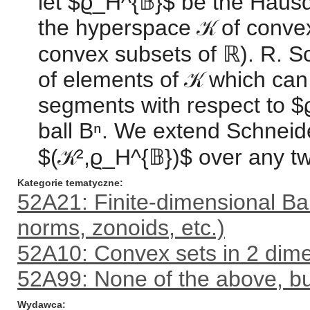
let $ϱ_H^{𝔹}$ be the Hausdo
the hyperspace 𝒦 of conve
convex subsets of ℝ). R. S
of elements of 𝒦 which can
segments with respect to $ϱ
ball Bⁿ. We extend Schneid
$(𝒦²,ϱ_H^{𝔹})$ over any 
Kategorie tematyczne
52A21: Finite-dimensional Ba
norms, zonoids, etc.)
52A10: Convex sets in 2 dime
52A99: None of the above, but
Wydawca