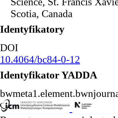
Science, St. Francis Xavi
Scotia, Canada
Identyfikatory
DOI
10.4064/bc84-0-12
Identyfikator YADDA
bwmeta1.element.bwnjourna