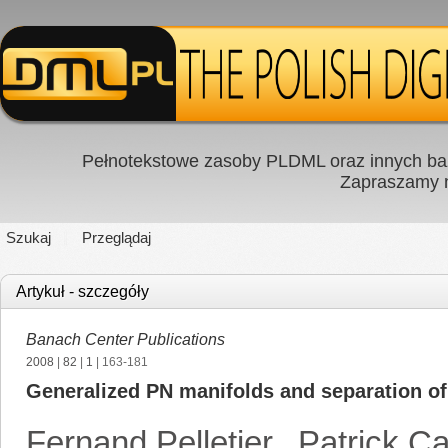
Pełnotekstowe zasoby PLDML oraz innych baz
Zapraszamy
Szukaj
Przeglądaj
Artykuł - szczegóły
Banach Center Publications
2008
|
82
|
1
| 163-181
Generalized PN manifolds and separation of
Fernand Pelletier
,
Patrick C