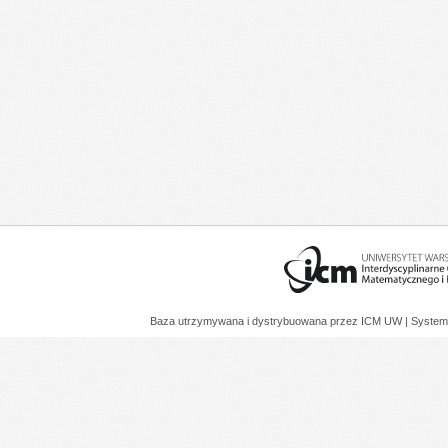
Baza utrzymywana i dystrybuowana przez
ICM UW
| System