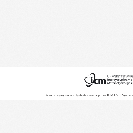
Baza utrzymywana i dystrybuowana przez
ICM UW
| System