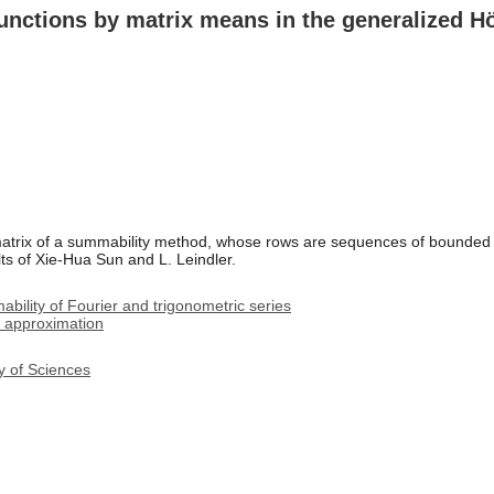
unctions by matrix means in the generalized Hö
rix of a summability method, whose rows are sequences of bounded va
s of Xie-Hua Sun and L. Leindler.
ility of Fourier and trigonometric series
 approximation
y of Sciences