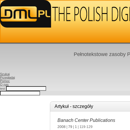
Pełnotekstowe zasoby P
Szukaj
Przeglądaj
Pomoc
O nas
test
Artykuł - szczegóły
Banach Center Publications
2008
|
79
|
1
| 119-129