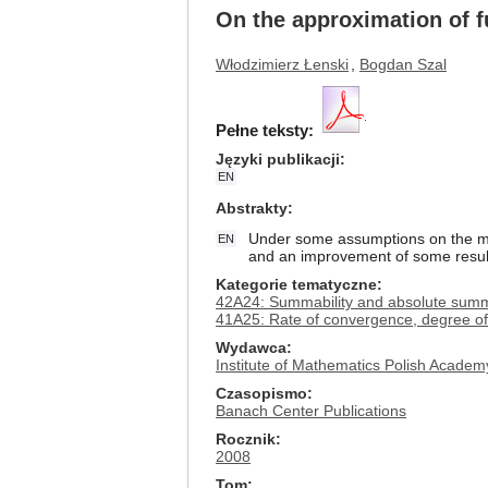
On the approximation of f
Włodzimierz Łenski
,
Bogdan Szal
Pełne teksty:
Języki publikacji
EN
Abstrakty
Under some assumptions on the mat
EN
and an improvement of some result
Kategorie tematyczne
42A24: Summability and absolute summab
41A25: Rate of convergence, degree of
Wydawca
Institute of Mathematics Polish Academ
Czasopismo
Banach Center Publications
Rocznik
2008
Tom