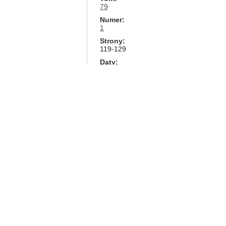
79
Numer
1
Strony
119-129
Daty
wydano
2008
Twórcy
autor
Włodzimierz Łenski
Faculty of Mathematics, Computer
autor
Bogdan Szal
Faculty of Mathematics, Computer
Identyfikatory
DOI
10.4064/bc79-0-9
Identyfikator YADDA
bwmeta1.element.bwnjournal-article-d