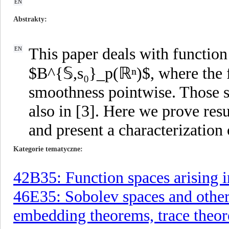
EN
Abstrakty
This paper deals with functio
EN
$B^{𝕊,s₀}_p(ℝⁿ)$, where the f
smoothness pointwise. Those s
also in [3]. Here we prove resu
and present a characterization 
Kategorie tematyczne
42B35: Function spaces arising 
46E35: Sobolev spaces and other 
embedding theorems, trace theo