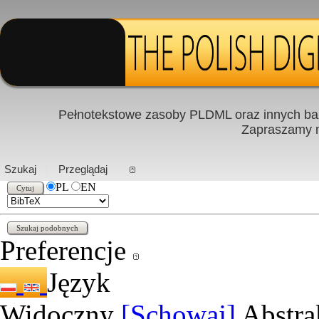
Pełnotekstowe zasoby PLDML oraz innych baz
Zapraszamy
PL
|
EN
Szukaj
Przeglądaj
PL
EN
Preferencje
Język
Widoczny
[Schowaj]
Abstra