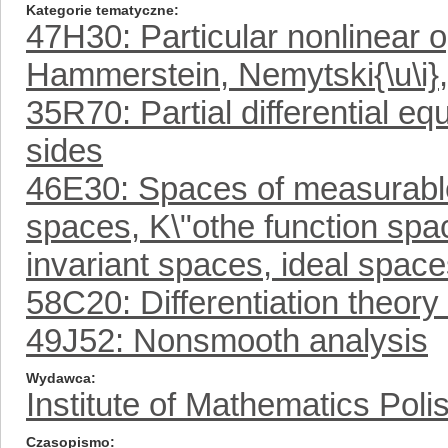
Kategorie tematyczne
47H30: Particular nonlinear o
Hammerstein, Nemytski{\u\i},
35R70: Partial differential eq
sides
46E30: Spaces of measurable 
spaces, K\"othe function sp
invariant spaces, ideal spaces
58C20: Differentiation theory 
49J52: Nonsmooth analysis
Wydawca
Institute of Mathematics Pol
Czasopismo