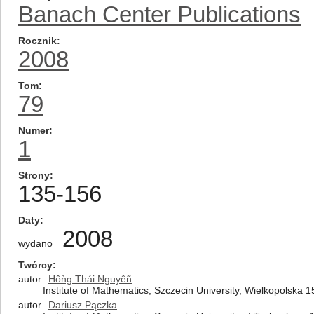
Banach Center Publications
Rocznik
2008
Tom
79
Numer
1
Strony
135-156
Daty
2008
wydano
Twórcy
autor
Hôǹg Thái Nguyêñ
Institute of Mathematics, Szczecin University, Wielkopolska 
autor
Dariusz Pączka