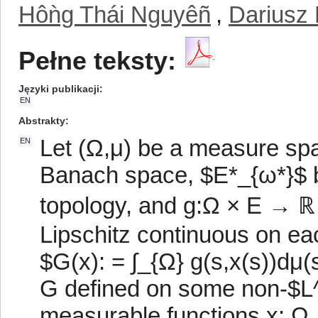
Hôǹg Thái Nguyêñ
,
Dariusz
Pełne teksty:
Języki publikacji
EN
Abstrakty
Let (Ω,μ) be a measure spa
EN
Banach space, $E*_{ω*}$ b
topology, and g:Ω × E → ℝ 
Lipschitz continuous on eac
$G(x): = ∫_{Ω} g(s,x(s))dμ(s
G defined on some non-$L^
measurable functions x: Ω