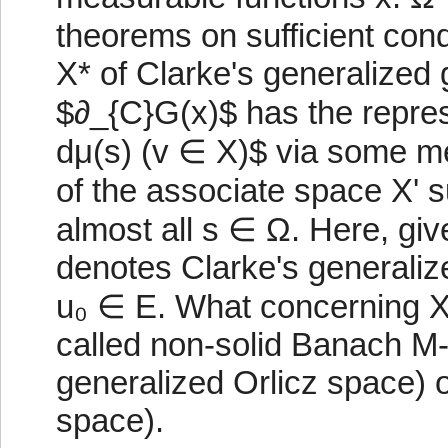
theorems on sufficient con
X* of Clarke's generalized 
$∂_{C}G(x)$ has the represe
dμ(s) (v ∈ X)$ via some m
of the associate space X' s
almost all s ∈ Ω. Here, giv
denotes Clarke's generalized
u₀ ∈ E. What concerning X, 
called non-solid Banach M-s
generalized Orlicz space) 
space).