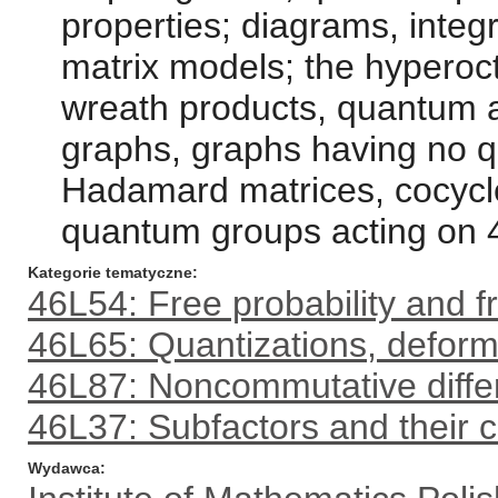
properties; diagrams, integ
matrix models; the hyperoc
wreath products, quantum a
graphs, graphs having no
Hadamard matrices, cocycle
quantum groups acting on 
Kategorie tematyczne
46L54: Free probability and f
46L65: Quantizations, deform
46L87: Noncommutative diffe
46L37: Subfactors and their cl
Wydawca