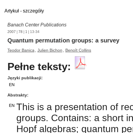
Artykuł - szczegóły
Banach Center Publications
2007
|
78
|
1
| 13-34
Quantum permutation groups: a survey
Teodor Banica
,
Julien Bichon
,
Benoît Collins
Pełne teksty:
Języki publikacji
EN
Abstrakty
This is a presentation of 
EN
groups. Contains: a short i
Hopf algebras; quantum per