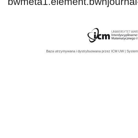
bwmeta1.element.bwnjournal-
Baza utrzymywana i dystrybuowana przez
ICM UW
| System