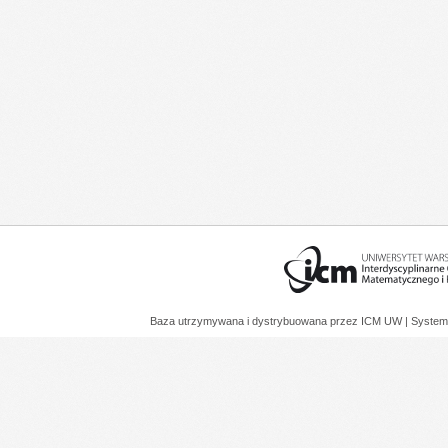
Baza utrzymywana i dystrybuowana przez
ICM UW
| System