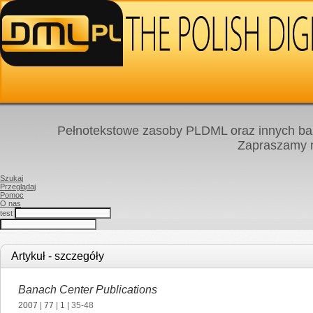
Pełnotekstowe zasoby PLDML oraz innych baz
Zapraszamy
Szukaj
Przeglądaj
Pomoc
O nas
test
Artykuł - szczegóły
Banach Center Publications
2007
|
77
|
1
| 35-48