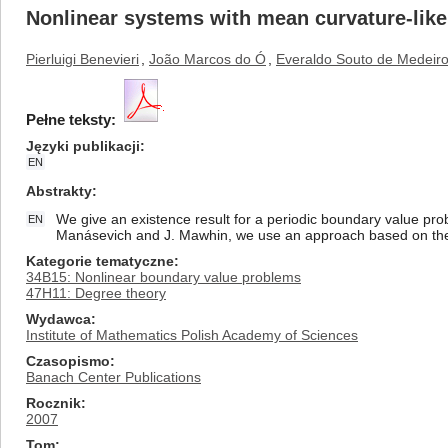
Nonlinear systems with mean curvature-like
Pierluigi Benevieri
,
João Marcos do Ó
,
Everaldo Souto de Medeir
Pełne teksty:
Języki publikacji
EN
Abstrakty
We give an existence result for a periodic boundary value pro
EN
Manásevich and J. Mawhin, we use an approach based on th
Kategorie tematyczne
34B15: Nonlinear boundary value problems
47H11: Degree theory
Wydawca
Institute of Mathematics Polish Academy of Sciences
Czasopismo
Banach Center Publications
Rocznik
2007
Tom