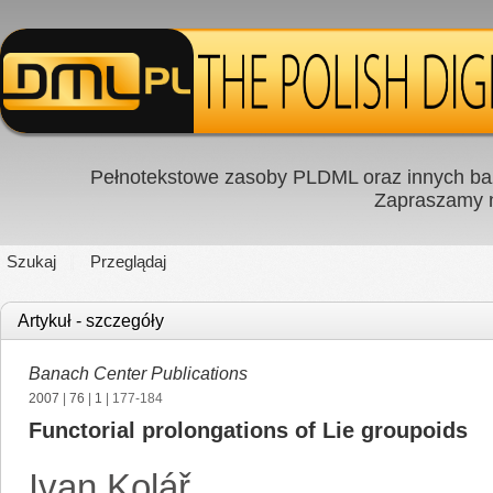
Pełnotekstowe zasoby PLDML oraz innych baz
Zapraszamy
Szukaj
Przeglądaj
Artykuł - szczegóły
Banach Center Publications
2007
|
76
|
1
| 177-184
Functorial prolongations of Lie groupoids
Ivan Kolář