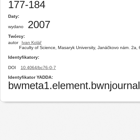
177-184
Daty
2007
wydano
Twórcy
autor
Ivan Kolář
Faculty of Science, Masaryk University, Janáčkovo nám. 2a,
Identyfikatory
DOI
10.4064/bc76-0-7
Identyfikator YADDA
bwmeta1.element.bwnjournal-