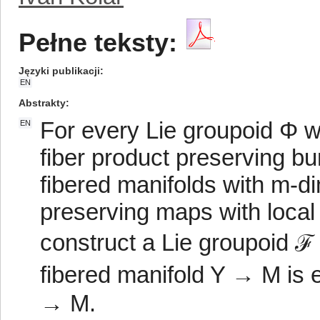
Pełne teksty:
Języki publikacji
EN
Abstrakty
For every Lie groupoid Φ 
EN
fiber product preserving bu
fibered manifolds with m-d
preserving maps with loca
construct a Lie groupoid ℱ
fibered manifold Y → M is 
→ M.