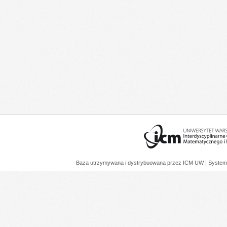
Baza utrzymywana i dystrybuowana przez
ICM UW
| System