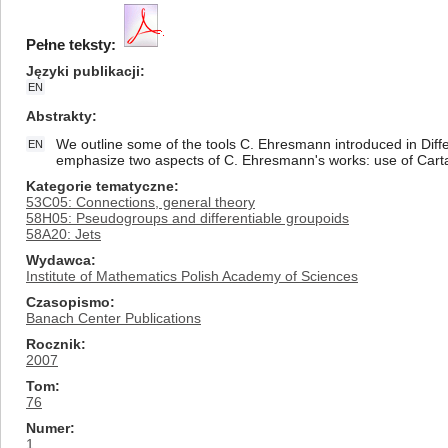
Pełne teksty:
Języki publikacji
EN
Abstrakty
We outline some of the tools C. Ehresmann introduced in Diff
EN
emphasize two aspects of C. Ehresmann's works: use of Cartan
Kategorie tematyczne
53C05: Connections, general theory
58H05: Pseudogroups and differentiable groupoids
58A20: Jets
Wydawca
Institute of Mathematics Polish Academy of Sciences
Czasopismo
Banach Center Publications
Rocznik
2007
Tom
76
Numer
1