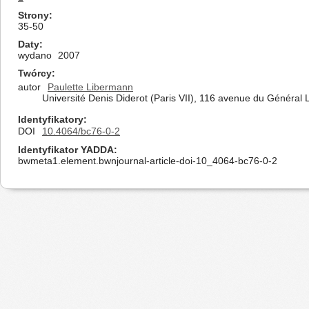
Strony
35-50
Daty
wydano
2007
Twórcy
autor
Paulette Libermann
Université Denis Diderot (Paris VII), 116 avenue du Général 
Identyfikatory
DOI
10.4064/bc76-0-2
Identyfikator YADDA
bwmeta1.element.bwnjournal-article-doi-10_4064-bc76-0-2