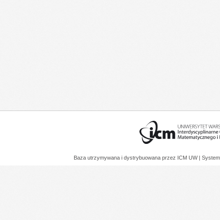
Baza utrzymywana i dystrybuowana przez
ICM UW
| System