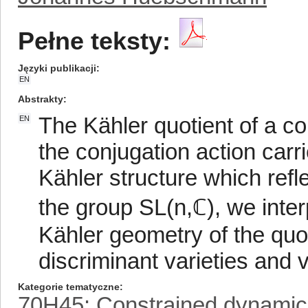
Pełne teksty:
Języki publikacji
EN
Abstrakty
The Kähler quotient of a co
EN
the conjugation action carr
Kähler structure which refl
the group SL(n,ℂ), we inter
Kähler geometry of the quo
discriminant varieties and v
Kategorie tematyczne
70H45: Constrained dynamics,