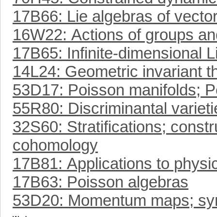
17B66: Lie algebras of vector
16W22: Actions of groups and
17B65: Infinite-dimensional L
14L24: Geometric invariant t
53D17: Poisson manifolds; P
55R80: Discriminantal varieti
32S60: Stratifications; constr
cohomology
17B81: Applications to physi
17B63: Poisson algebras
53D20: Momentum maps; symp