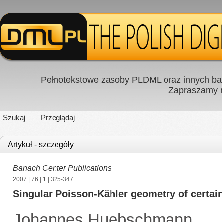
Pełnotekstowe zasoby PLDML oraz innych baz
Zapraszamy
Szukaj
Przeglądaj
Artykuł - szczegóły
Banach Center Publications
2007
|
76
|
1
| 325-347
Singular Poisson-Kähler geometry of certain
Johannes Huebschmann